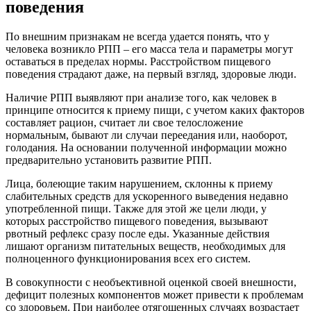
поведения
По внешним признакам не всегда удается понять, что у
человека возникло РПП – его масса тела и параметры могут
оставаться в пределах нормы. Расстройством пищевого
поведения страдают даже, на первый взгляд, здоровые люди.
Наличие РПП выявляют при анализе того, как человек в
принципе относится к приему пищи, с учетом каких факторов
составляет рацион, считает ли свое телосложение
нормальным, бывают ли случаи переедания или, наоборот,
голодания. На основании полученной информации можно
предварительно установить развитие РПП.
Лица, болеющие таким нарушением, склонны к приему
слабительных средств для ускоренного выведения недавно
употребленной пищи. Также для этой же цели люди, у
которых расстройство пищевого поведения, вызывают
рвотный рефлекс сразу после еды. Указанные действия
лишают организм питательных веществ, необходимых для
полноценного функционирования всех его систем.
В совокупности с необъективной оценкой своей внешности,
дефицит полезных компонентов может привести к проблемам
со здоровьем. При наиболее отягощенных случаях возрастает