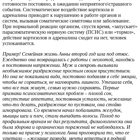
готовности постоянно, в ожидании неприятного\страшного
события. Систематическое воздействие кортизола и
адреналина приводит к нарушению в работе органов и
систем, вызывая соматические симптомы или заболевание.
При нормальной реакции организм, спустя время, «запускает»
парасимпатическую нервную систему (ПСНС) или «тормоз»,
действие кортизолов и адреналина сходит на нет, человек
успокаивается.
Пример! Семейная жизнь Анны второй год шла под откос.
Ежедневно она возвращалась с работы с неохотой, находясь
в постоянном напряжении. Муж и свекровь вызывали
необъяснимое раздражение простым своим присутствием.
Но она не показывала вида, постоянно подавляя в себе эмоции,
чтобы не сорваться, не наговорить лишнего. Утешала себя,
что все так живут, семью нужно сохранять. Первые
признаки психосоматических проблем – плохой сон,
отсутствие аппетита, постоянная усталость, нежелание
что-то делать, раздражение по пустякам, она стойко
игнорировала. Со временем начал побаливать желудок,
мышцы шеи и плеч, стали выпадать волосы. Поход по
профильным врачам не дал результата, физиологически она
была здорова и органических поражений не наблюдалось.
И
только на приеме у психолога Анна проговорила то, что ее
угнетало – «желание развода, мечта вернуться в родной