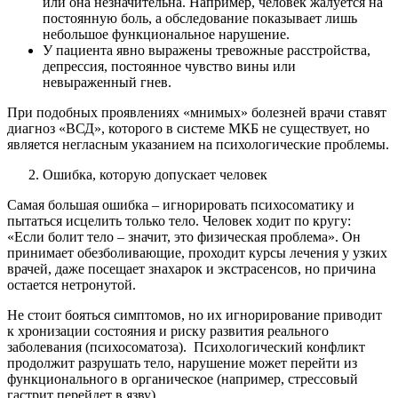
или она незначительна. Например, человек жалуется на
постоянную боль, а обследование показывает лишь
небольшое функциональное нарушение.
У пациента явно выражены тревожные расстройства,
депрессия, постоянное чувство вины или
невыраженный гнев.
При подобных проявлениях «мнимых» болезней врачи ставят
диагноз «ВСД», которого в системе МКБ не существует, но
является негласным указанием на психологические проблемы.
Ошибка, которую допускает человек
Самая большая ошибка – игнорировать психосоматику и
пытаться исцелить только тело. Человек ходит по кругу:
«Если болит тело – значит, это физическая проблема». Он
принимает обезболивающие, проходит курсы лечения у узких
врачей, даже посещает знахарок и экстрасенсов, но причина
остается нетронутой.
Не стоит бояться симптомов, но их игнорирование приводит
к хронизации состояния и риску развития реального
заболевания (психосоматоза). Психологический конфликт
продолжит разрушать тело, нарушение может перейти из
функционального в органическое (например, стрессовый
гастрит перейдет в язву).