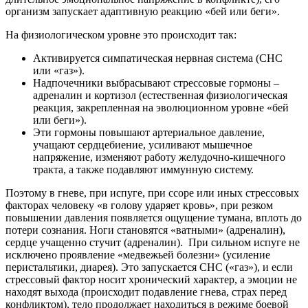
организм запускает адаптивную реакцию «бей или беги».
На физиологическом уровне это происходит так:
Активируется симпатическая нервная система (СНС
или «газ»).
Надпочечники выбрасывают стрессовые гормоны –
адреналин и кортизол (естественная физиологическая
реакция, закрепленная на эволюционном уровне «бей
или беги»).
Эти гормоны повышают артериальное давление,
учащают сердцебиение, усиливают мышечное
напряжение, изменяют работу желудочно-кишечного
тракта, а также подавляют иммунную систему.
Поэтому в гневе, при испуге, при ссоре или иных стрессовых
факторах человеку «в голову ударяет кровь», при резком
повышении давления появляется ощущение тумана, вплоть до
потери сознания. Ноги становятся «ватными» (адреналин),
сердце учащенно стучит (адреналин). При сильном испуге не
исключено проявление «медвежьей болезни» (усиление
перистальтики, диарея). Это запускается СНС («газ»), и если
стрессовый фактор носит хронический характер, а эмоции не
находят выхода (происходит подавление гнева, страх перед
конфликтом), тело продолжает находиться в режиме боевой