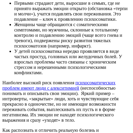
Первыми страдают дети, выросшие в семьях, где не
принято выражать эмоции открыто (обстановка «терпи
и молчи»), учатся подавлять свои переживания. Это
подавление – ключ к проявлению психосоматики.
Женщины чаще обращаются с соматическими
симптомами, но мужчины, склонные к тотальному
контролю и подавлению эмоций (чаще всего гнева и
тревоги), подвержены риску развития тяжелых
психосоматозов (например, инфаркт).
У детей психосоматика нередко проявляется в виде
частых простуд, головных или желудочных болей. У
взрослых проблемы часто связаны с хроническим
стрессом и нерешенными психологическими
конфликтами.
Наиболее высокий риск появления
психосоматических
проблем имеют люди с алекситимией
(неспособностью
понимать и описывать свои эмоции). Яркий пример –
интроверты, «закрытые» люди, хоть и чувствующие себя
прекрасно в одиночестве, но не имеющие возможности
переживать события, выплескивать их пусть и в форме
негативизма. Их эмоции не находят психологического
выражения и сразу «уходят» в тело.
Как распознать и отличить реальную болезнь и